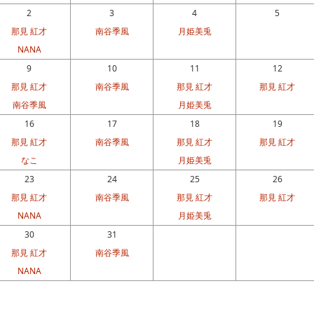
2
3
4
5
那見 紅才
南谷季風
月姫美兎
NANA
9
10
11
12
那見 紅才
南谷季風
那見 紅才
那見 紅才
南谷季風
月姫美兎
16
17
18
19
那見 紅才
南谷季風
那見 紅才
那見 紅才
なこ
月姫美兎
23
24
25
26
那見 紅才
南谷季風
那見 紅才
那見 紅才
NANA
月姫美兎
30
31
那見 紅才
南谷季風
NANA