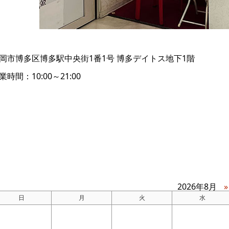
岡市博多区博多駅中央街1番1号 博多デイトス地下1階
業時間：10:00～21:00
2026年8月
»
日
月
火
水