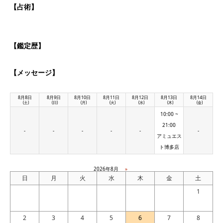
【占術】
【鑑定歴】
【メッセージ】
8月8日
8月9日
8月10日
8月11日
8月12日
8月13日
8月14日
(土)
(日)
(月)
(火)
(水)
(木)
(金)
10:00 ~
21:00
-
-
-
-
-
-
アミュエス
ト博多店
2026年8月
»
日
月
火
水
木
金
土
1
2
3
4
5
6
7
8