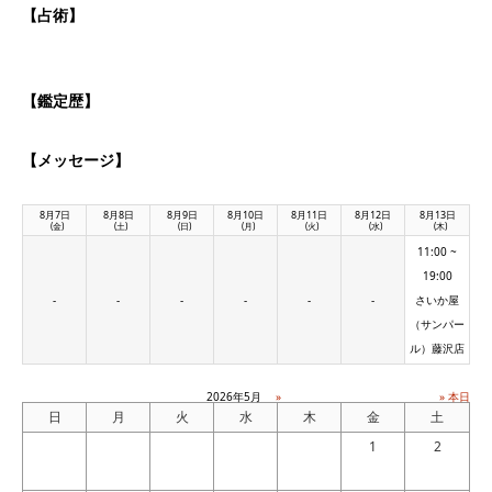
【占術】
【鑑定歴】
【メッセージ】
8月7日
8月8日
8月9日
8月10日
8月11日
8月12日
8月13日
(金)
(土)
(日)
(月)
(火)
(水)
(木)
11:00 ~
19:00
-
-
-
-
-
-
さいか屋
（サンパー
ル）藤沢店
2026年5月
»
» 本日
日
月
火
水
木
金
土
1
2