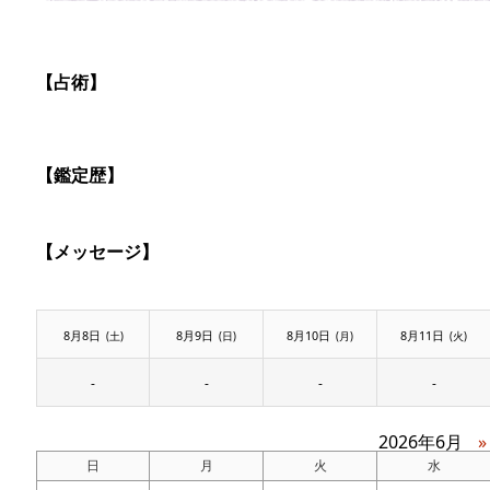
【占術】
【鑑定歴】
【メッセージ】
8月8日
8月9日
8月10日
8月11日
(土)
(日)
(月)
(火)
-
-
-
-
2026年6月
»
日
月
火
水