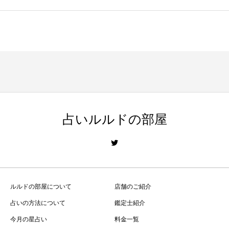
占いルルドの部屋
ルルドの部屋について
店舗のご紹介
占いの方法について
鑑定士紹介
今月の星占い
料金一覧