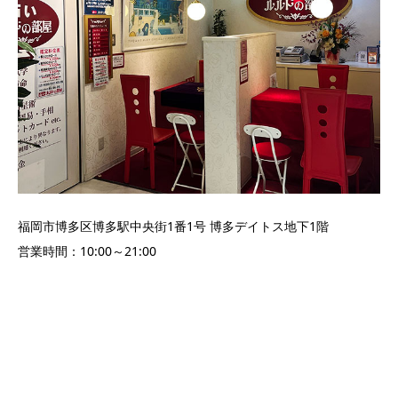
福岡市博多区博多駅中央街1番1号 博多デイトス地下1階
営業時間：10:00～21:00