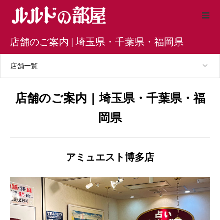
店舗のご案内 | 埼玉県・千葉県・福岡県
店舗一覧
店舗のご案内 | 埼玉県・千葉県・福
岡県
アミュエスト博多店