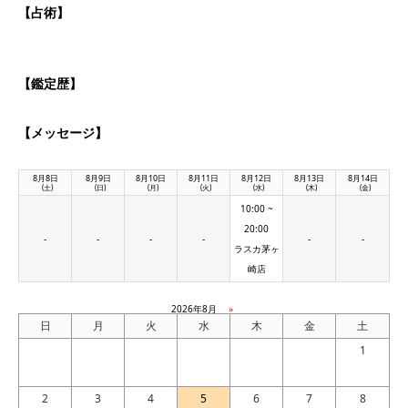
【占術】
【鑑定歴】
【メッセージ】
8月8日
8月9日
8月10日
8月11日
8月12日
8月13日
8月14日
(土)
(日)
(月)
(火)
(水)
(木)
(金)
10:00 ~
20:00
-
-
-
-
-
-
ラスカ茅ヶ
崎店
2026年8月
»
日
月
火
水
木
金
土
1
2
3
4
5
6
7
8