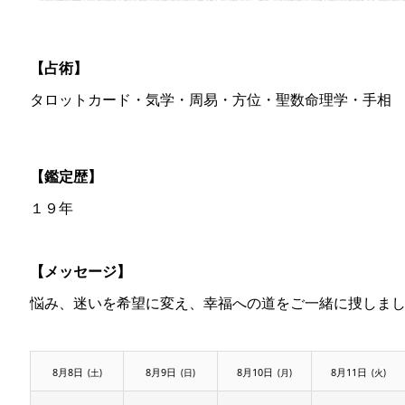
【占術】
タロットカード・気学・周易・方位・聖数命理学・手相
【鑑定歴】
１９年
【メッセージ】
悩み、迷いを希望に変え、幸福への道をご一緒に捜しま
8月8日
8月9日
8月10日
8月11日
(土)
(日)
(月)
(火)