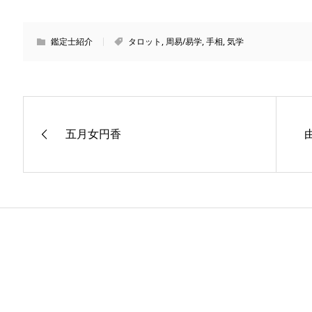
鑑定士紹介
タロット
,
周易/易学
,
手相
,
気学
五月女円香