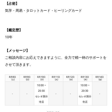
【占術】
気学・周易・タロットカード・ヒーリングカード
【鑑定歴】
10年
【メッセージ】
ご相談内容にお応えできますように、全力で精一杯のサポートを
させて頂きます。
8月8日
8月9日
8月10日
8月11日
8月12日
8月13日
8月14日
(土)
(日)
(月)
(火)
(水)
(木)
(金)
10:00 ~
10:00 ~
20:30
20:30
-
-
-
-
-
セレオ国分
セレオ国分
寺店
寺店