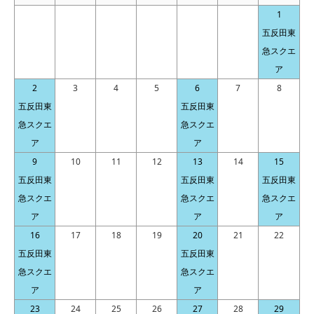
1
五反田東
急スクエ
ア
2
3
4
5
6
7
8
五反田東
五反田東
急スクエ
急スクエ
ア
ア
9
10
11
12
13
14
15
五反田東
五反田東
五反田東
急スクエ
急スクエ
急スクエ
ア
ア
ア
16
17
18
19
20
21
22
五反田東
五反田東
急スクエ
急スクエ
ア
ア
23
24
25
26
27
28
29