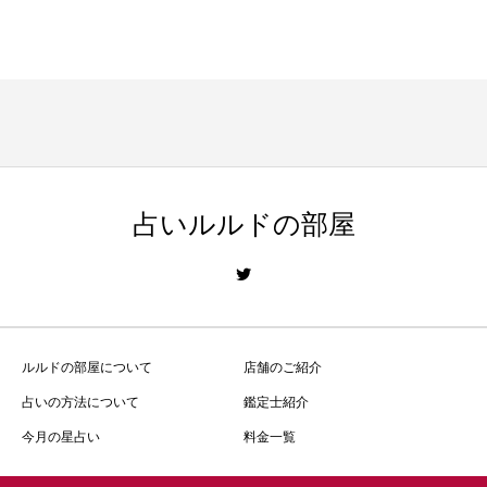
占いルルドの部屋
ルルドの部屋について
店舗のご紹介
占いの方法について
鑑定士紹介
今月の星占い
料金一覧