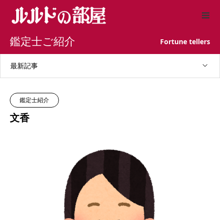
鑑定士ご紹介
Fortune tellers
最新記事
鑑定士紹介
文香