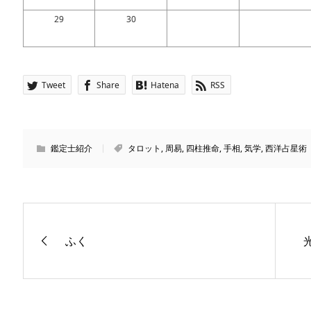
29
30
Tweet
Share
Hatena
RSS
鑑定士紹介
タロット
,
周易
,
四柱推命
,
手相
,
気学
,
西洋占星術
ふく