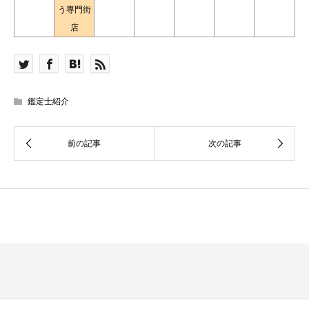
う専門街
店
鑑定士紹介