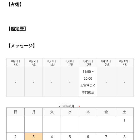
【占術】
【鑑定歴】
【メッセージ】
8月6日
8月7日
8月8日
8月9日
8月10日
8月11日
8月12日
(木)
(金)
(土)
(日)
(月)
(火)
(水)
11:00 ~
20:00
-
-
-
-
-
-
大宮そごう
専門街店
2026年8月
»
日
月
火
水
木
金
土
1
2
3
4
5
6
7
8