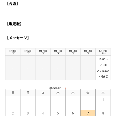
【占術】
【鑑定歴】
【メッセージ】
8月8日
8月9日
8月10日
8月11日
8月12日
8月13日
8月14日
(土)
(日)
(月)
(火)
(水)
(木)
(金)
10:00 ~
21:00
-
-
-
-
-
-
アミュエス
ト博多店
2026年8月
»
日
月
火
水
木
金
土
1
2
3
4
5
6
7
8