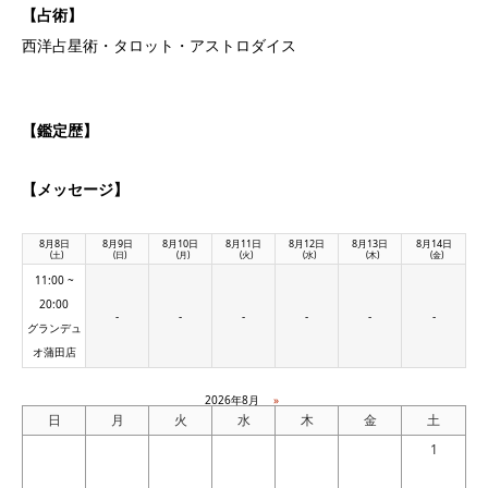
【占術】
西洋占星術・タロット・アストロダイス
【鑑定歴】
【メッセージ】
8月8日
8月9日
8月10日
8月11日
8月12日
8月13日
8月14日
(土)
(日)
(月)
(火)
(水)
(木)
(金)
11:00 ~
20:00
-
-
-
-
-
-
グランデュ
オ蒲田店
2026年8月
»
日
月
火
水
木
金
土
1