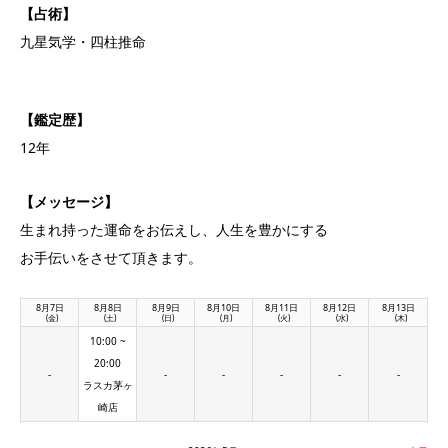
【占術】
九星気学・四柱推命
【鑑定歴】
12年
【メッセージ】
生まれ持った運命をお伝えし、人生を豊かにする
お手伝いをさせて頂きます。
8月7日
8月8日
8月9日
8月10日
8月11日
8月12日
8月13日
(金)
(土)
(日)
(月)
(火)
(水)
(木)
10:00 ~
20:00
-
-
-
-
-
-
ラスカ茅ヶ
崎店